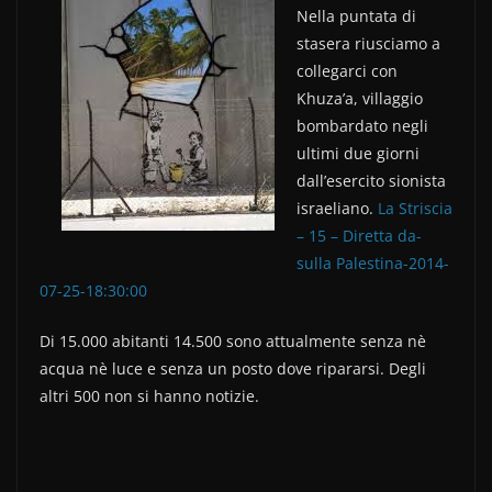
e
er
di
Nella puntata di
b
vi
stasera riusciamo a
o
di
collegarci con
Khuza’a, villaggio
o
bombardato negli
k
ultimi due giorni
dall’esercito sionista
israeliano.
La Striscia
– 15 – Diretta da-
sulla Palestina-2014-
07-25-18:30:00
Di 15.000 abitanti 14.500 sono attualmente senza nè
acqua nè luce e senza un posto dove ripararsi. Degli
altri 500 non si hanno notizie.