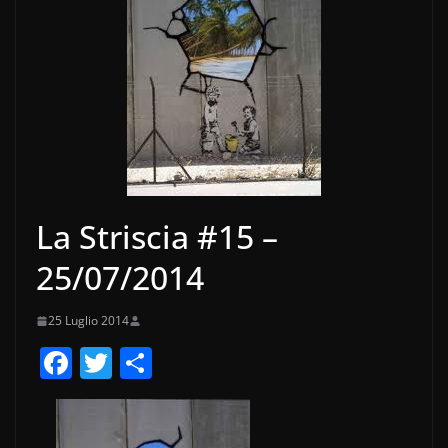
La Striscia #15 –
25/07/2014
25 Luglio 2014
F
T
C
a
w
o
c
itt
n