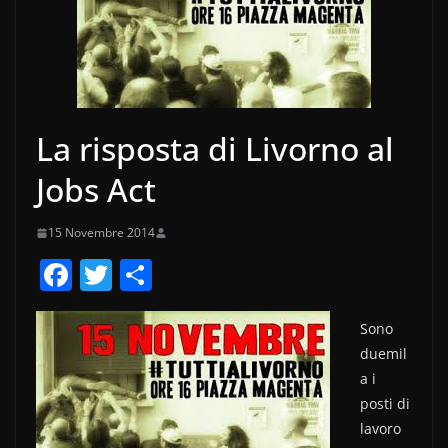
La risposta di Livorno al
Jobs Act
15 Novembre 2014
F
T
C
a
w
o
c
itt
n
Sono
duemil
e
er
di
a i
b
vi
posti di
o
di
lavoro