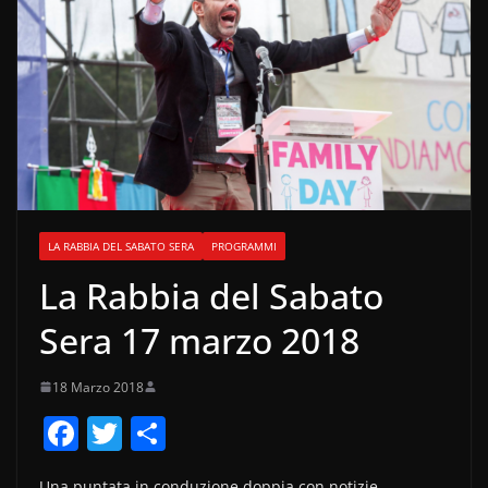
LA RABBIA DEL SABATO SERA
PROGRAMMI
La Rabbia del Sabato
Sera 17 marzo 2018
18 Marzo 2018
F
T
C
a
w
o
Una puntata in conduzione doppia con notizie,