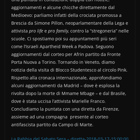
c
itt
n
aggiornamenti e alcune chicche direttamente dal
e
er
di
Medioevo: parliamo infatti della crociata promossa a
b
vi
Brescia da
Simone Pillon, neoparlamentare della Lega e
o
di
attivista
pro life
e
pro family,
contro la “stregoneria” nelle
scuole. Ci spostiamo poi su appuntamenti più seri
o
come l’Israeli Apartheid Week a Padova. Seguono
k
aggiornamenti dal corteo per Afrin partito da Fronte
Porta Nuova a Torino. Tornando in Veneto, diamo
notizia della visita di Blocco Studentesco al circolo Pink.
Rispetto alla cronaca internazionale, approfondiamo
alcuni aggiornamenti da Madrid – dove è esplosa la
rivolta dopo la morte di Mmame Mbage – e dal Brasile,
dove è stata uccisa l’attivista Marielle Franco.
Concludiamo la puntata con una diretta da Firenze,
assieme ad una compagna presente al corteo
antifascista partito da Campo di Marte.
La Rabbia del Sabato Sera – diretta-2018-03-17-15:00:00