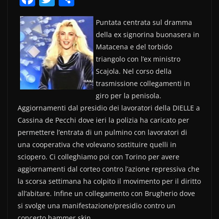
a
w
o
Puntata centrata sul dramma
c
itt
n
della ex signorina buonasera in
e
er
di
Matacena e del torbido
b
vi
triangolo con l’ex ministro
o
di
Scajola. Nel corso della
trasmissione collegamenti in
o
giro per la penisola.
k
Aggiornamenti dal presidio dei lavoratori della DIELLE a
Cassina de Pecchi dove ieri la polizia ha caricato per
permettere l’entrata di un pulmino con lavoratori di
una cooperativa che volevano sostituire quelli in
sciopero. Ci colleghiamo poi con Torino per avere
aggiornamenti dal corteo contro l’azione repressiva che
la scorsa settimana ha colpito il movimento per il diritto
all’abitare. Infine un collegamento con Brugherio dove
si svolge una manifestazione/presidio contro un
concerto hammer skin.