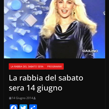
LA RABBIA DEL SABATO SERA
PROGRAMMI
La rabbia del sabato
sera 14 giugno
14 Giugno 2014
F
T
C