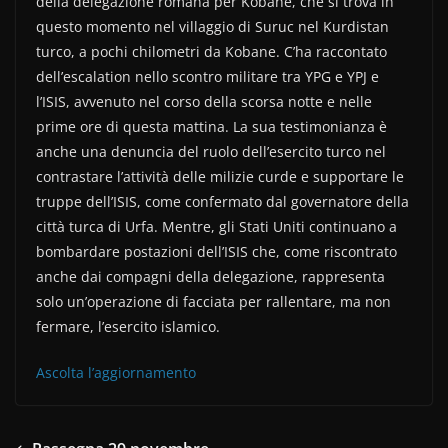
della delegazione romana per Kobane, che si trova in
e
er
di
questo momento nel villaggio di Suruc nel Kurdistan
b
vi
turco, a pochi chilometri da Kobane. C’ha raccontato
o
di
dell’escalation nello scontro militare tra YPG e YPJ e
l’ISIS, avvenuto nel corso della scorsa notte e nelle
o
prime ore di questa mattina. La sua testimonianza è
k
anche una denuncia del ruolo dell’esercito turco nel
contrastare l’attività delle milizie curde e supportare le
truppe dell’ISIS, come confermato dal governatore della
città turca di Urfa. Mentre, gli Stati Uniti continuano a
bombardare postazioni dell’ISIS che, come riscontrato
anche dai compagni della delegazione, rappresenta
solo un’operazione di facciata per rallentare, ma non
fermare, l’esercito islamico.
Ascolta l’aggiornamento