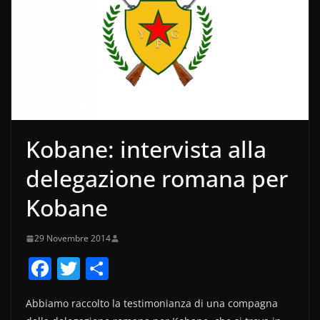
Kobane: intervista alla
delegazione romana per
Kobane
29 Novembre 2014
F
T
C
a
w
o
Abbiamo raccolto la testimonianza di una compagna
c
itt
n