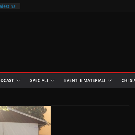
Palestina
ritori –
a
in
i
oniste
ODCAST
SPECIALI
EVENTI E MATERIALI
CHI S