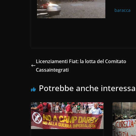
o
k
baracca
Licenziamenti Fiat: la lotta del Comitato
Cassaintegrati
Potrebbe anche interessa