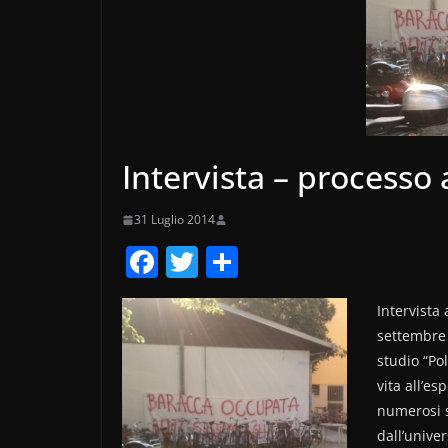
Intervista – processo
31 Luglio 2014
F
T
C
a
w
o
Intervista
c
itt
n
settembre 
e
er
di
studio “Po
b
vi
vita all’e
o
di
numerosi s
dall’univer