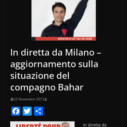
In diretta da Milano –
aggiornamento sulla
situazione del
compagno Bahar
22 Novembre 2013
F
T
C
a
w
o
In diretta da