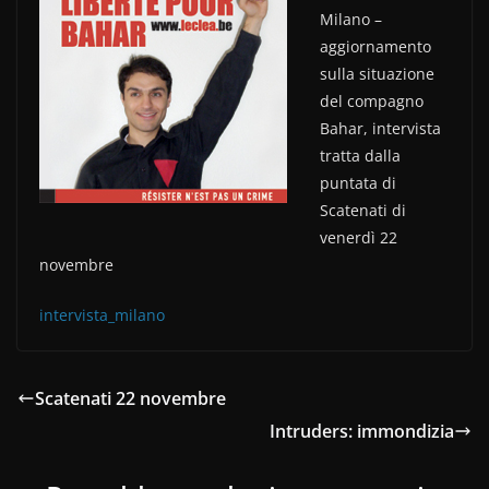
c
itt
n
Milano –
e
er
di
aggiornamento
b
vi
sulla situazione
o
di
del compagno
Bahar, intervista
o
tratta dalla
k
puntata di
Scatenati di
venerdì 22
novembre
intervista_milano
Scatenati 22 novembre
Intruders: immondizia