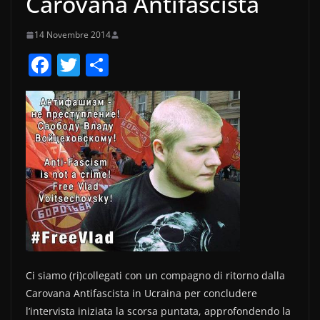
Carovana Antifascista
14 Novembre 2014
F
T
C
a
w
o
c
itt
n
e
er
di
b
vi
o
di
o
k
Ci siamo (ri)collegati con un compagno di ritorno dalla
Carovana Antifascista in Ucraina per concludere
l’intervista iniziata la scorsa puntata, approfondendo la