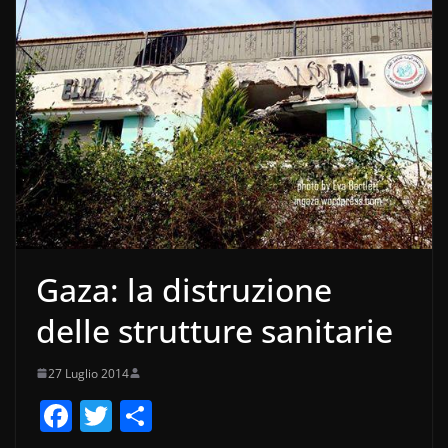
Gaza: la distruzione
delle strutture sanitarie
27 Luglio 2014
F
T
C
a
w
o