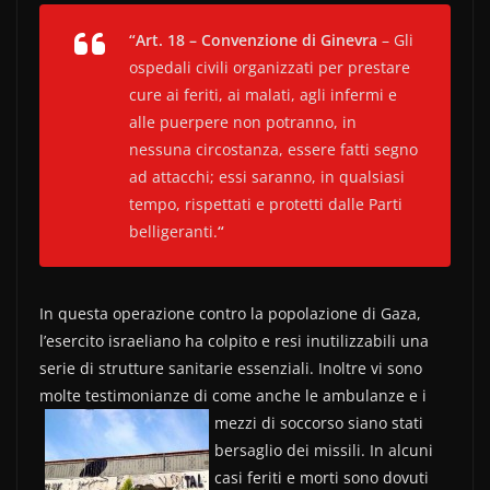
c
itt
n
“Art. 18 – Convenzione di Ginevra
–
Gli
e
er
di
ospedali civili organizzati per prestare
b
vi
cure ai feriti, ai malati, agli infermi e
alle puerpere non potranno, in
o
di
nessuna circostanza, essere fatti segno
o
ad attacchi; essi saranno, in qualsiasi
k
tempo, rispettati e protetti dalle Parti
belligeranti
.
“
In questa operazione contro la popolazione di Gaza,
l’esercito israeliano ha colpito e resi inutilizzabili una
serie di strutture sanitarie essenziali. Inoltre vi sono
molte testimonianze di come anche le ambulanze e i
mezzi di
soccorso siano stati
bersaglio dei missili. In alcuni
casi feriti e morti sono dovuti