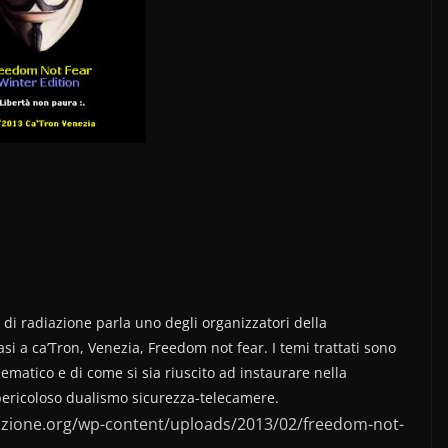
i di radiazione parla uno degli organizzatori della
i a ca’Tron, Venezia, Freedom not fear. I temi trattati sono
elematico e di come si sia riuscito ad instaurare nella
pericoloso dualismo sicurezza-telecamere.
iazione.org/wp-content/uploads/2013/02/freedom-not-