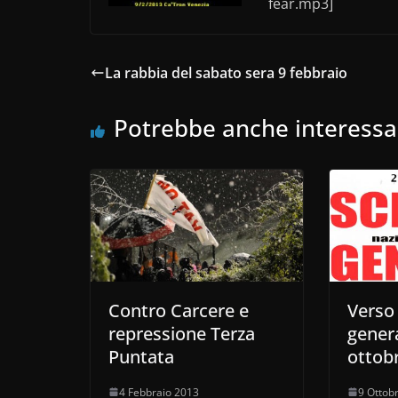
o
fear.mp3]
k
La rabbia del sabato sera 9 febbraio
Potrebbe anche interessa
Contro Carcere e
Verso 
repressione Terza
genera
Puntata
ottob
4 Febbraio 2013
9 Ottob