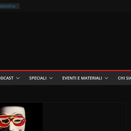
Palestina
ritori –
a
in
i
oniste
ODCAST
SPECIALI
EVENTI E MATERIALI
CHI S