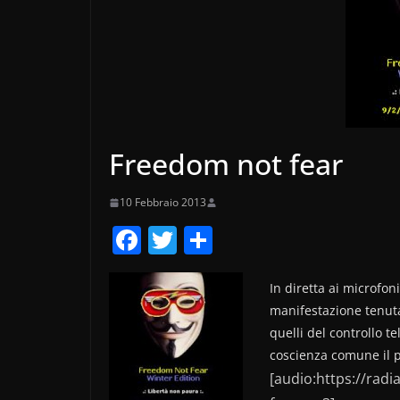
Freedom not fear
10 Febbraio 2013
F
T
C
a
w
o
c
itt
n
In diretta ai microfon
manifestazione tenutas
e
er
di
quelli del controllo t
b
vi
coscienza comune il 
o
di
[audio:https://rad