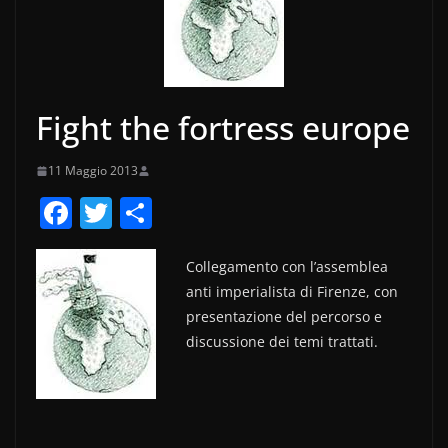
Fight the fortress europe
11 Maggio 2013
F
T
C
a
w
o
c
itt
n
Collegamento con l’assemblea
anti imperialista di Firenze, con
e
er
di
presentazione del percorso e
b
vi
discussione dei temi trattati.
o
di
o
k