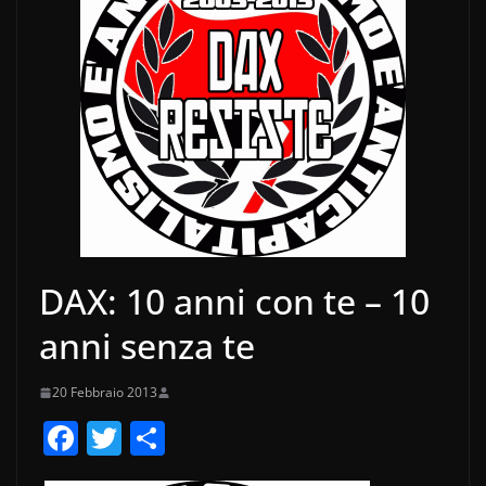
DAX: 10 anni con te – 10
anni senza te
20 Febbraio 2013
F
T
C
a
w
o