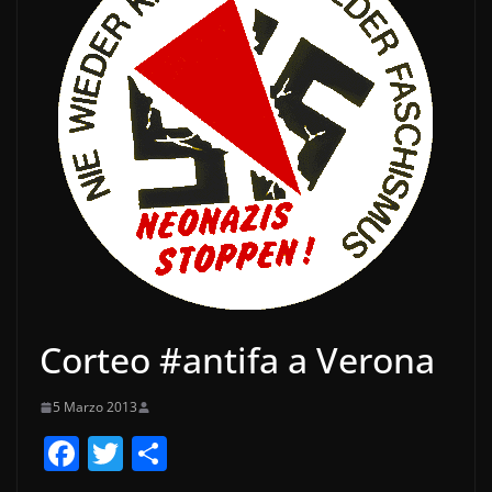
Corteo #antifa a Verona
5 Marzo 2013
F
T
C
a
w
o