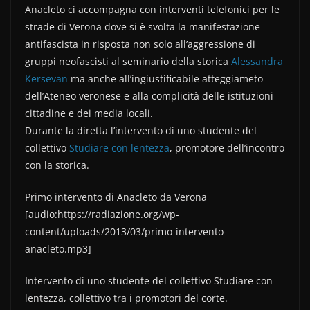
Anacleto ci accompagna con interventi telefonici per le
c
itt
n
strade di Verona dove si è svolta la manifestazione
e
er
di
antifascista in risposta non solo all’aggressione di
b
vi
gruppi neofascisti al seminario della storica
Alessandra
o
di
Kersevan
ma anche all’ingiustificabile atteggiameto
dell’Ateneo veronese e alla complicità delle istituzioni
o
cittadine e dei media locali.
k
Durante la diretta l’intervento di uno studente del
collettivo
Studiare con lentezza
, promotore dell’incontro
con la storica.
Primo intervento di Anacleto da Verona
[audio:https://radiazione.org/wp-
content/uploads/2013/03/primo-intervento-
anacleto.mp3]
Intervento di uno studente del collettivo Studiare con
lentezza, collettivo tra i promotori del corte.