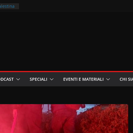
alestina
ritori –
a
in
i
oniste
ODCAST
SPECIALI
EVENTI E MATERIALI
CHI S