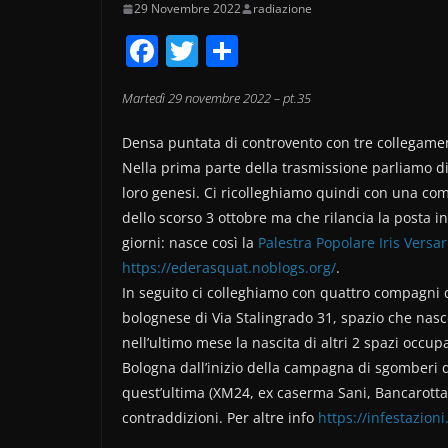
29 Novembre 2022
radiazione
F
T
C
a
w
o
Martedì 29 novembre 2022 – pt.35
c
itt
n
e
er
di
Densa puntata di controvento con tre collegamen
b
vi
Nella prima parte della trasmissione parliamo di
loro genesi. Ci ricolleghiamo quindi con una co
o
di
dello scorso 3 ottobre ma che rilancia la posta 
o
giorni: nasce così la
Palestra Popolare Iris Versar
k
https://ederasquat.noblogs.org/
.
In seguito ci colleghiamo con quattro compagni d
bolognese di Via Stalingrado 31, spazio che nasc
nell’ultimo mese la nascita di altri 2 spazi occ
Bologna dall’inizio della campagna di sgomberi 
quest’ultima (XM24, ex caserma Sani, Bancarotta) e
contraddizioni. Per altre info
https://infestazion