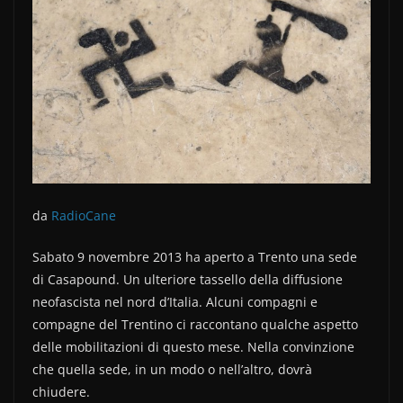
b
vi
o
di
o
k
da
RadioCane
Sabato 9 novembre 2013 ha aperto a Trento una sede
di Casapound. Un ulteriore tassello della diffusione
neofascista nel nord d’Italia. Alcuni compagni e
compagne del Trentino ci raccontano qualche aspetto
delle mobilitazioni di questo mese. Nella convinzione
che quella sede, in un modo o nell’altro, dovrà
chiudere.