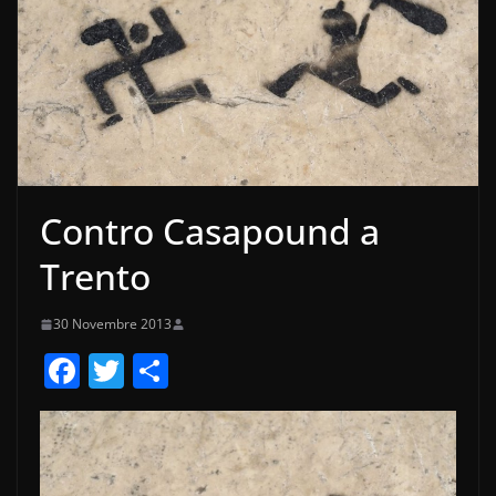
Contro Casapound a
Trento
30 Novembre 2013
F
T
C
a
w
o
c
itt
n
e
er
di