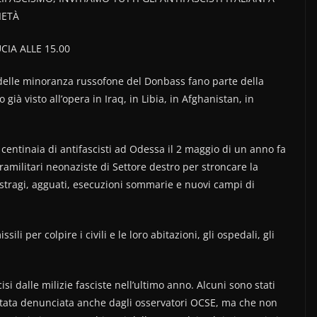
IETÀ
IA ALLE 15.00
to delle minoranza russofone del Donbass fano parte della
già visto all’opera in Iraq, in Libia, in Afghanistan, in
centinaia di antifascisti ad Odessa il 2 maggio di un anno fa
ramilitari neonaziste di Settore destro per stronc
are la
stragi, agguati, esecuzioni sommarie e nuovi campi di
i per colpire i civili e le loro abitazioni, gli ospedali, gli
si dalle milizie fasciste nell’ultimo anno. Alcuni sono stati
è stata denunciata anche dagli osservatori OCSE, ma che non