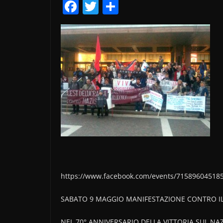
F
T
C
a
w
o
c
itt
n
e
er
di
b
vi
o
di
o
k
https://www.facebook.com/events/71589604518
SABATO 9 MAGGIO MANIFESTAZIONE CONTRO IL 
NEL 70° ANNIVERSARIO DELLA VITTORIA SUL NAZI