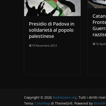
Catan
Fronte
Presidio di Padova in
Guerra
solidarietà al popolo
razzi
palestinese
16 Apri
19 Novembre 2012
Copyright © 2026
RadiAzione.org
. Tutti i diritti rise
Tema:
ColorMag
di ThemeGrill. Powered by
WordPr