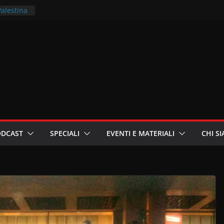
Palestina
rritori –
la
 in
ri
oniste
ODCAST
SPECIALI
EVENTI E MATERIALI
CHI S