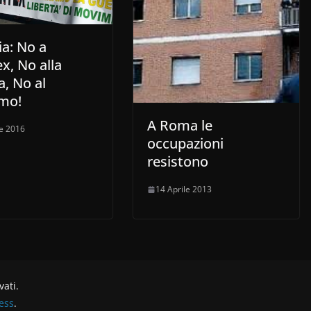
ia: No a
x, No alla
, No al
smo!
A Roma le
le 2016
occupazioni
resistono
14 Aprile 2013
rvati.
ess
.