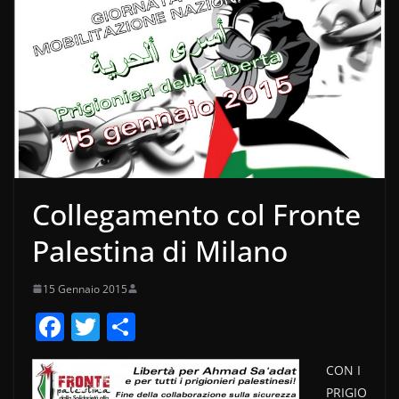
Collegamento col Fronte
Palestina di Milano
15 Gennaio 2015
F
T
C
a
w
o
CON I
c
itt
n
PRIGIO