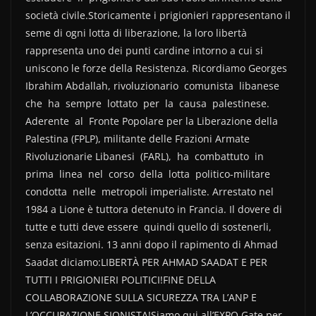
società civile.Storicamente i prigionieri rappresentano il
seme di ogni lotta di liberazione, la loro libertà
rappresenta uno dei punti cardine intorno a cui si
uniscono le forze della Resistenza. Ricordiamo Georges
Ibrahim Abdallah, rivoluzionario comunista libanese
che ha sempre lottato per la causa palestinese.
Aderente al Fronte Popolare per la Liberazione della
Palestina (FPLP), militante delle Frazioni Armate
Rivoluzionarie Libanesi (FARL), ha combattuto in
prima linea nel corso della lotta politico-militare
condotta nelle metropoli imperialiste. Arrestato nel
1984 a Lione è tuttora detenuto in Francia. Il dovere di
tutte e tutti deve essere quindi quello di sostenerli,
senza esitazioni. 13 anni dopo il rapimento di Ahmad
Saadat diciamo:LIBERTÀ PER AHMAD SAADAT E PER
TUTTI I PRIGIONIERI POLITICI!FINE DELLA
COLLABORAZIONE SULLA SICUREZZA TRA L’ANP E
L’OCCUPAZIONE SIONISTA!Siamo qui all’EXPO Gate per