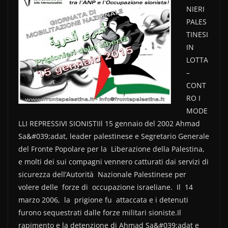
e
er
di
NIERI
b
vi
PALES
o
di
TINESI
IN
o
LOTTA
k
–
CONT
RO I
MODE
LLI REPRESSIVI SIONISTIIl 15 gennaio del 2002 Ahmad
Sa&#039;adat, leader palestinese e Segretario Generale
del Fronte Popolare per la Liberazione della Palestina,
e molti dei sui compagni vennero catturati dai servizi di
sicurezza dell’Autorità Nazionale Palestinese per
volere delle forze di occupazione israeliane. Il 14
marzo 2006, la prigione fu attaccata e i detenuti
furono sequestrati dalle forze militari sioniste.Il
rapimento e la detenzione di Ahmad Sa&#039;adat e