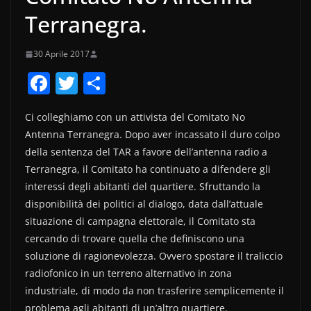
Terranegra.
30 Aprile 2017
F
T
C
a
w
o
Ci colleghiamo con un attivista del Comitato No
c
itt
n
Antenna Terranegra. Dopo aver incassato il duro colpo
e
er
di
della sentenza del TAR a favore dell’antenna radio a
b
vi
Terranegra, il Comitato ha continuato a difendere gli
o
di
interessi degli abitanti del quartiere. Sfruttando la
disponibilità dei politici al dialogo, data dall’attuale
o
situazione di campagna elettorale, il Comitato sta
k
cercando di trovare quella che definiscono una
soluzione di ragionevolezza. Ovvero spostare il traliccio
radiofonico in un terreno alternativo in zona
industriale, di modo da non trasferire semplicemente il
problema agli abitanti di un’altro quartiere.