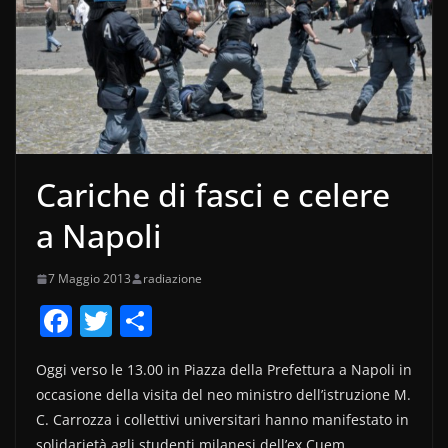
Cariche di fasci e celere
a Napoli
7 Maggio 2013
radiazione
F
T
C
a
w
o
Oggi verso le 13.00 in Piazza della Prefettura a Napoli in
c
itt
n
occasione della visita del neo ministro dell’istruzione M.
e
er
di
C. Carrozza i collettivi universitari hanno manifestato in
solidarietà agli studenti milanesi dell’ex Cuem,