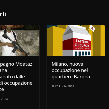
rti
mpagno Moataz
Milano, nuova
aha
occupazione nel
inato dalle
quartiere Barona
di occupazione
22 Aprile 2014
te
 2014