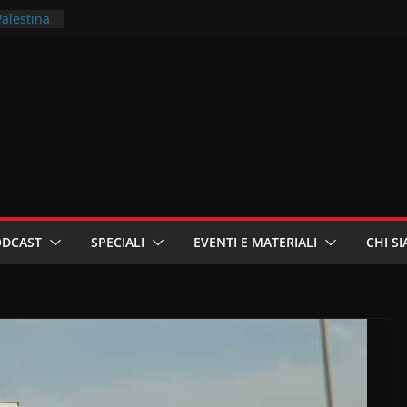
Palestina
rritori –
la
 in
ri
oniste
ODCAST
SPECIALI
EVENTI E MATERIALI
CHI S