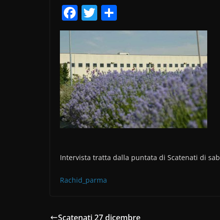
F
T
C
a
w
o
c
itt
n
e
er
di
b
vi
o
di
o
k
Intervista tratta dalla puntata di Scatenati di s
Rachid_parma
Scatenati 27 dicembre