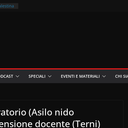
alestina
ritori –
a
in
i
oniste
ODCAST
SPECIALI
EVENTI E MATERIALI
CHI S
atorio (Asilo nido
ensione docente (Terni)