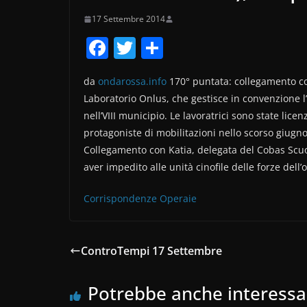
17 Settembre 2014
F
T
C
a
w
o
da
ondarossa.info
170° puntata: collegamento con
c
itt
n
Laboratorio Onlus, che gestisce in convenzione l’
e
er
di
nell’VIII municipio. Le lavoratrici sono state lice
b
vi
protagoniste di mobilitazioni nello scorso giugno
o
di
Collegamento con Katia, delegata del Cobas Scuol
aver impedito alle unità cinofile delle forze dell’
o
k
Corrispondenze Operaie
ControTempi 17 Settembre
Potrebbe anche interessa