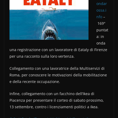
c
itt
n
ondar
e
er
di
ossa.i
b
vi
nfo
–
o
di
169°
puntat
o
a: in
k
onda
una registrazione con un lavoratore di Eataly di Firenze
per una racconto sulla loro vertenza.
Collegamento con una lavoratrice della Multiservizi di
Roma, per conoscere le motivazioni della mobilitazione
e della recente occupazione.
Infine, collegamento con un facchino dell’Ikea di
Piacenza per presentare il corteo di sabato prossimo,
13 settembre, contro i licenziamenti politici a Ikea.