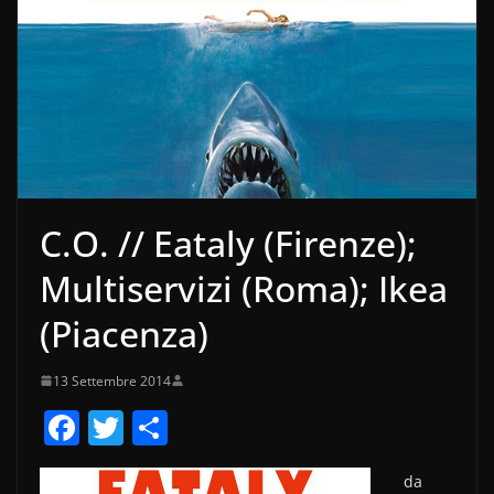
C.O. // Eataly (Firenze);
Multiservizi (Roma); Ikea
(Piacenza)
13 Settembre 2014
F
T
C
a
w
o
da