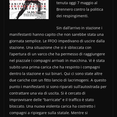
b
vi
tenuta oggi 7 maggio al
o
di
Brennero contro la politica
dei respingimenti.
o
k
Sin dall’arrivo in stazione i
manifestanti hanno capito che non sarebbe stata una
giornata semplice. Le FFOO impedivano di uscire dalla
stazione. Una situazione che si è sbloccata con
l’apertura di un varco che ha permesso di raggiungere
nel piazzale i compagni arrivati in macchina. Vi è stata
subito una prima carica che ha respinto i compagni
dentro la stazione e sui binari. Qui ci sono state altre
due cariche con un fitto lancio di lacrimogeni. A questo
punto i manifestanti si sono riparati sull’autostrada per
contrattare una via di uscita. Si è cercato di
improvvisare delle “barricate” e il traffico è stato
bloccato. Una nuova violenta carica ha costretto i
compagni a ripiegare sulla statale. Mentre si