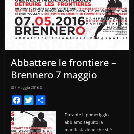
Abbattere le frontiere –
Brennero 7 maggio
7 Maggio 2016
F
T
C
a
w
o
Durante il pomeriggio
c
itt
n
abbiamo seguito la
e
er
di
manifestazione che si è