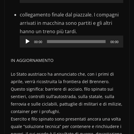
collegamento finale dal piazzale. I compagni
arrivati in macchina sono partiti e gli altri
Audio
hanno un treno più tardi.
Player
00:00
00:00
IN AGGIORNAMENTO
Lo Stato austriaco ha annunciato che, con i primi di
aprile, verrà ricostruita la frontiera del Brennero.
Questo significa: barriere di acciaio, filo spinato sui
sentieri, controlli sull’autostrada, sulla statale, sulla
ferrovia e sulle ciclabili, pattuglie di militari e di milizie,
container per i profughi.
Esercito e filo spinato sono presentati ancora una volta
quale “soluzione tecnica” per contenere e rinchiudere i
poveri, il cui esodo è il risultato di guerre, devastazione