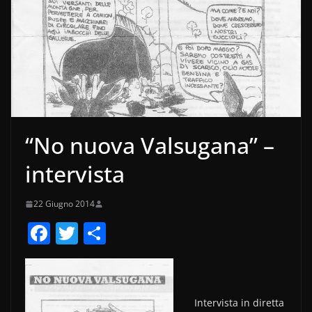
“No nuova Valsugana” –
intervista
22 Giugno 2014
F
T
C
a
w
o
c
itt
n
e
er
di
Intervista in diretta