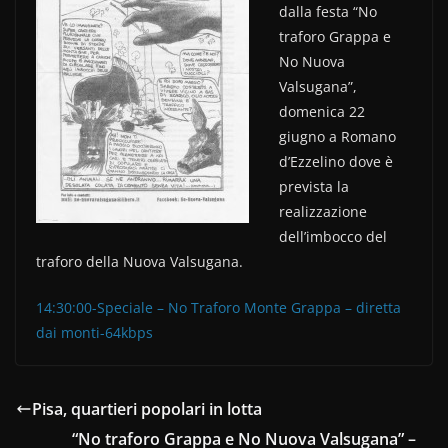
b
vi
dalla festa “No
o
di
traforo Grappa e
No Nuova
o
Valsugana”,
k
domenica 22
giugno a Romano
d’Ezzelino dove è
prevista la
realizzazione
dell’imbocco del
traforo della Nuova Valsugana.
14:30:00-Speciale – No Traforo Monte Grappa – diretta
dai monti-64kbps
Pisa, quartieri popolari in lotta
“No traforo Grappa e No Nuova Valsugana” –