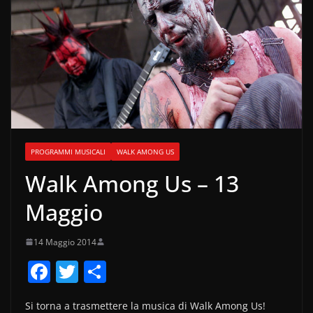
PROGRAMMI MUSICALI
WALK AMONG US
Walk Among Us – 13
Maggio
14 Maggio 2014
F
T
C
a
w
o
Si torna a trasmettere la musica di Walk Among Us!