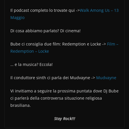
c
itt
n
e
er
di
Il podcast completo lo trovate qui ->
Walk Among Us – 13
b
vi
Maggio
o
di
Di cosa abbiamo parlato? Di cinema!
o
Bube ci consiglia due film: Redemption e Locke ->
k
Film –
Redemption – Locke
… e la musica? Eccola!
Il conduttore sinth ci parla dei Mudvayne ->
Mudvayne
Vi invitiamo a seguire la prossima puntata dove Dj Bube
ci parlerà della controversa situazione religiosa
brasiliana.
Stay Rock!!!