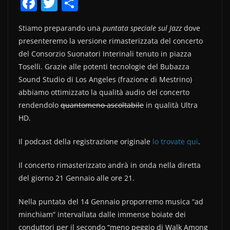
F
T
C
a
w
o
Stiamo preparando una
puntata speciale sul Jazz
dove
c
itt
n
presenteremo la versione rimasterizzata del concerto
e
er
di
del Consorzio Suonatori Interinali tenuto in piazza
b
vi
Toselli. Grazie alle potenti tecnologie del Bubazza
o
di
Sound Studio di Los Angeles (frazione di Mestrino)
abbiamo ottimizzato la qualità audio del concerto
o
rendendolo
quantomeno ascoltabile
in qualità Ultra
k
HD.
Il podcast della registrazione originale
lo trovate qui
.
Il concerto rimasterizzato andrà in onda nella diretta
del giorno 21 Gennaio alle ore 21.
Nella puntata del 14 Gennaio proporremo musica “ad
minchiam” intervallata dalle immense boiate dei
conduttori per il secondo “meno peggio di Walk Among