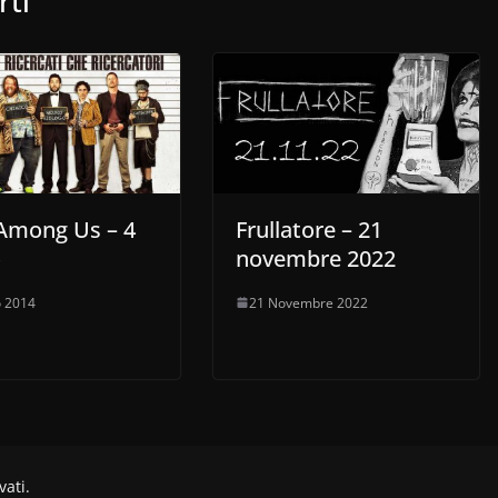
rti
aumentare
o
diminuire
il
volume.
Among Us – 4
Frullatore – 21
o
novembre 2022
 2014
21 Novembre 2022
rvati.