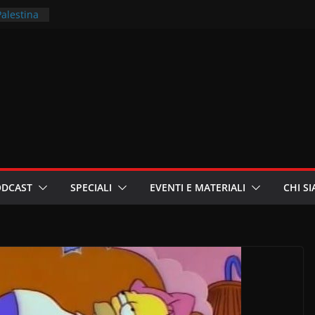
Palestina
rritori –
la
 in
ri
oniste
ODCAST
SPECIALI
EVENTI E MATERIALI
CHI S