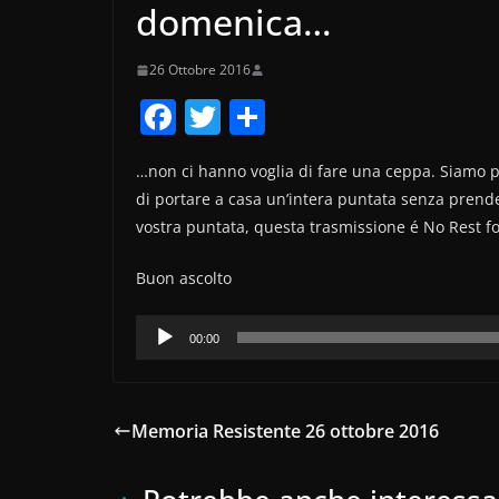
domenica…
26 Ottobre 2016
F
T
C
a
w
o
…non ci hanno voglia di fare una ceppa. Siamo pr
c
itt
n
di portare a casa un’intera puntata senza prende
e
er
di
vostra puntata, questa trasmissione é No Rest fo
b
vi
Buon ascolto
o
di
o
Audio
00:00
k
Player
Memoria Resistente 26 ottobre 2016