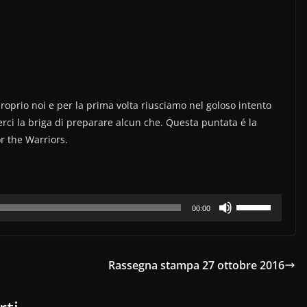
oprio noi e per la prima volta riusciamo nel goloso intento
rci la briga di preparare alcun che. Questa puntata é la
r the Warriors.
Usa
00:00
i
tasti
freccia
Rassegna stampa 27 ottobre 2016
su/giù
per