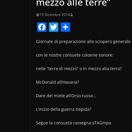
mezzo alle terre”
19 Dicembre 2014
F
T
C
a
w
o
Giornate di preparazione allo sciopero generale
c
itt
n
e
er
di
con le nostre consuete colonne sonore:
b
vi
nelle “terre di mezzo” o in mezzo alla terra?
o
di
o
McDonald all’Havana?
k
Dare del miele all’Orso russo…
L’inizio della guerra tiepida?
Segue la consueta rassegna sTAGmpa