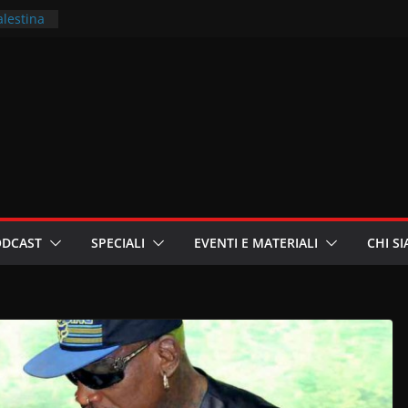
alestina
ritori –
a
in
i
oniste
ODCAST
SPECIALI
EVENTI E MATERIALI
CHI S