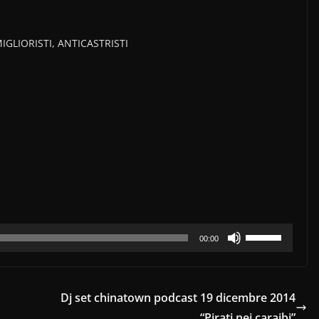
IGLIORISTI, ANTICASTRISTI
Usa
00:00
i
tasti
freccia
Dj set chinatown podcast 19 dicembre 2014
su/giù
“Pirati nei caraibi”