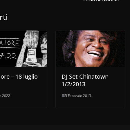
per
aumentare
rti
o
diminuire
il
volume.
tore – 18 luglio
DJ Set Chinatown
1/2/2013
o 2022
5 Febbraio 2013