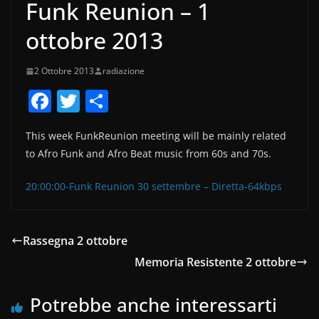
Funk Reunion – 1
ottobre 2013
2 Ottobre 2013
radiazione
F
T
C
a
w
o
This week FunkReunion meeting will be mainly related
c
itt
n
to Afro Funk and Afro Beat music from 60s and 70s.
e
er
di
b
vi
20:00:00-Funk Reunion 30 settembre – Diretta-64kbps
o
di
o
Rassegna 2 ottobre
k
Memoria Resistente 2 ottobre
Potrebbe anche interessarti