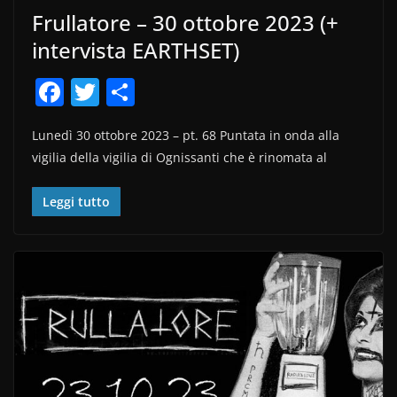
Frullatore – 30 ottobre 2023 (+
intervista EARTHSET)
F
T
C
a
w
o
Lunedì 30 ottobre 2023 – pt. 68 Puntata in onda alla
c
itt
n
vigilia della vigilia di Ognissanti che è rinomata al
e
er
di
b
vi
Leggi tutto
o
di
o
k