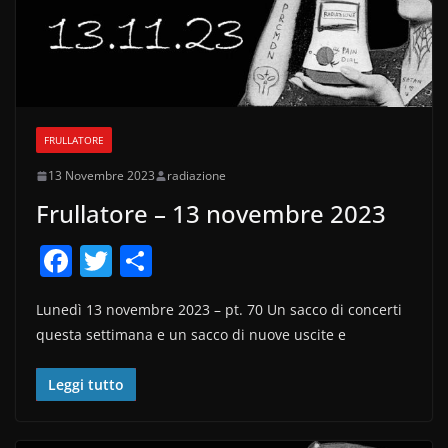
FRULLATORE
13 Novembre 2023
radiazione
Frullatore – 13 novembre 2023
F
T
C
a
w
o
Lunedì 13 novembre 2023 – pt. 70 Un sacco di concerti
c
itt
n
questa settimana e un sacco di nuove uscite e
e
er
di
b
vi
Leggi tutto
o
di