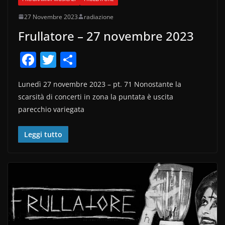
27 Novembre 2023
radiazione
Frullatore – 27 novembre 2023
F
T
C
a
w
o
Lunedì 27 novembre 2023 – pt. 71 Nonostante la
c
itt
n
scarsità di concerti in zona la puntata è uscita
e
er
di
parecchio variegata
b
vi
o
di
Leggi tutto
o
k