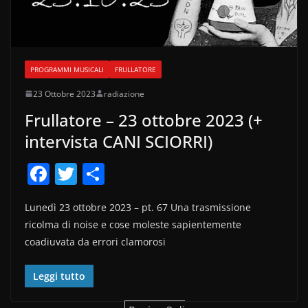
PROGRAMMI MUSICALI
FRULLATORE
23 Ottobre 2023
radiazione
Frullatore – 23 ottobre 2023 (+
intervista CANI SCIORRI)
F
T
C
a
w
o
Lunedì 23 ottobre 2023 – pt. 67 Una trasmissione
c
itt
n
ricolma di noise e cose moleste sapientemente
e
er
di
coadiuvata da errori clamorosi
b
vi
o
di
Leggi tutto
o