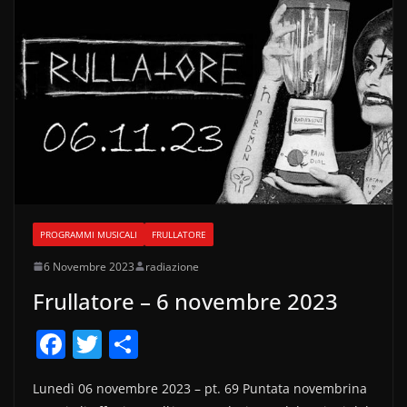
o
k
PROGRAMMI MUSICALI
FRULLATORE
6 Novembre 2023
radiazione
Frullatore – 6 novembre 2023
F
T
C
a
w
o
Lunedì 06 novembre 2023 – pt. 69 Puntata novembrina
c
itt
n