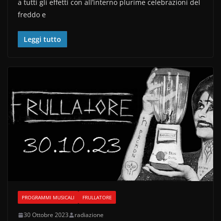
a tutti gli effetti con all’interno plurime celebrazioni del
e
er
di
freddo e
b
vi
o
di
Leggi tutto
o
k
PROGRAMMI MUSICALI
FRULLATORE
30 Ottobre 2023
radiazione