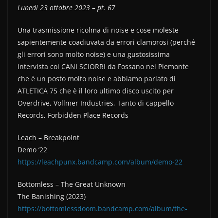
Lunedì 23 ottobre 2023 – pt. 67
c
itt
n
e
er
di
Una trasmissione ricolma di noise e cose moleste
b
vi
sapientemente coadiuvata da errori clamorosi (perché
gli errori sono molto noise) e una gustosissima
o
di
intervista coi CANI SCIORRI da Fossano nel Piemonte
o
che è un posto molto noise e abbiamo parlato di
k
ATLETICA 75 che è il loro ultimo disco uscito per
Overdrive, Vollmer Industries, Tanto di cappello
Records, Forbidden Place Records
Leach – Breakpoint
Demo ’22
https://leachpunx.bandcamp.com/album/demo-22
Bottomless – The Great Unknown
The Banishing (2023)
https://bottomlessdoom.bandcamp.com/album/the-