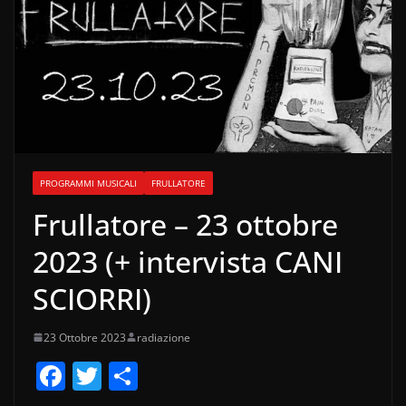
PROGRAMMI MUSICALI
FRULLATORE
Frullatore – 23 ottobre
2023 (+ intervista CANI
SCIORRI)
23 Ottobre 2023
radiazione
F
T
C
a
w
o