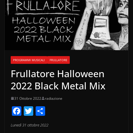
PROGRAMMI MUSICALI
FRULLATORE
Frullatore Halloween
2022 Black Metal Mix
31 Ottobre 2022
radiazione
F
T
C
a
w
o
Lunedì 31 ottobre 2022
c
itt
n