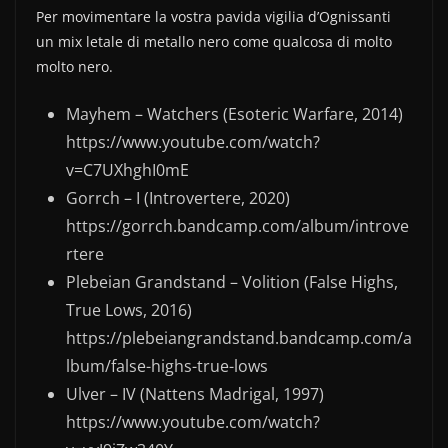
e
er
di
Per movimentare la vostra pavida vigilia d’Ognissanti
b
vi
un mix letale di metallo nero come qualcosa di molto
molto nero.
o
di
o
Mayhem – Watchers (Esoteric Warfare, 2014)
k
https://www.youtube.com/watch?
v=C7UXhghI0mE
Gorrch – I (Introvertere, 2020)
https://gorrch.bandcamp.com/album/introve
rtere
Plebeian Grandstand – Volition (False Highs,
True Lows, 2016)
https://plebeiangrandstand.bandcamp.com/a
lbum/false-highs-true-lows
Ulver – IV (Nattens Madrigal, 1997)
https://www.youtube.com/watch?