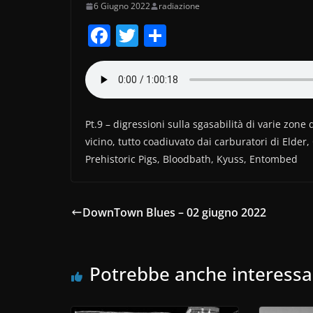
6 Giugno 2022
radiazione
F
T
C
a
w
o
c
itt
n
e
er
di
b
vi
Pt.9 – digressioni sulla sgasabilità di varie zone
o
di
vicino, tutto coadiuvato dai carburatori di Elde
Prehistoric Pigs, Bloodbath, Kyuss, Entombed
o
k
DownTown Blues – 02 giugno 2022
Potrebbe anche interessa