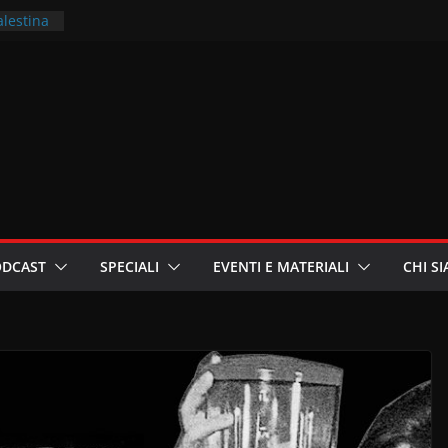
alestina
ritori –
a
in
i
oniste
ODCAST
SPECIALI
EVENTI E MATERIALI
CHI S