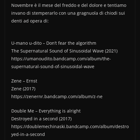
e
er
di
Novembre è il mese del freddo e del dolore e tentiamo
b
vi
invano di stemperarlo con una gragnuola di chiodi sui
denti ad opera di:
o
di
o
k
U-mano u-dito – Don’t fear the algorithm
The Supernatural Sound of Sinusoidal Wave (2021)
https://umanoudito.bandcamp.com/album/the-
supernatural-sound-of-sinusoidal-wave
Zene – Ernst
Zene (2017)
https://zenernr.bandcamp.com/album/z-ne
Double Me – Everything is alright
Destroyed in a second (2017)
https://doublemechinaski.bandcamp.com/album/destro
yed-in-a-second