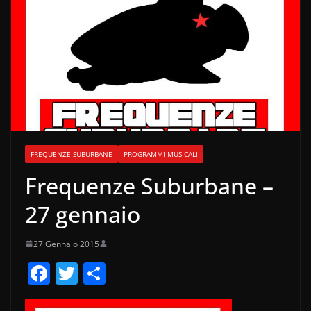
FREQUENZE SUBURBANE
PROGRAMMI MUSICALI
Frequenze Suburbane –
27 gennaio
27 Gennaio 2015
F
T
C
a
w
o