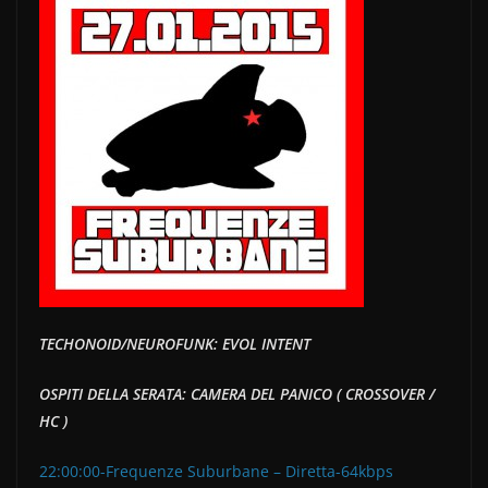
c
itt
n
e
er
di
b
vi
o
di
o
k
TECHONOID/NEUROFUNK: EVOL INTENT
OSPITI DELLA SERATA: CAMERA DEL PANICO ( CROSSOVER /
HC )
22:00:00-Frequenze Suburbane – Diretta-64kbps