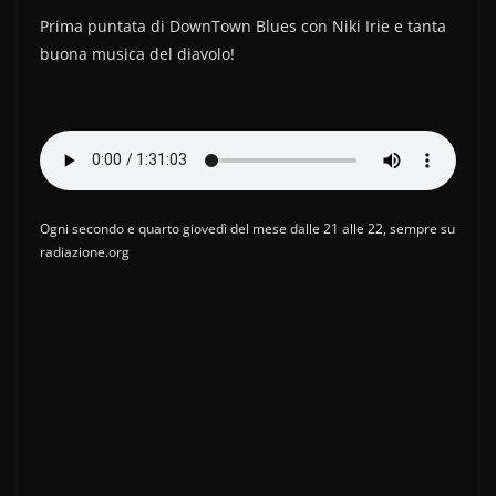
e
er
di
Prima puntata di DownTown Blues con Niki Irie e tanta
b
vi
buona musica del diavolo!
o
di
o
k
Ogni secondo e quarto giovedì del mese dalle 21 alle 22, sempre su
radiazione.org