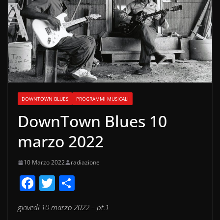
DOWNTOWN BLUES
PROGRAMMI MUSICALI
DownTown Blues 10
marzo 2022
10 Marzo 2022
radiazione
F
T
C
a
w
o
giovedì 10 marzo 2022 – pt.1
c
itt
n