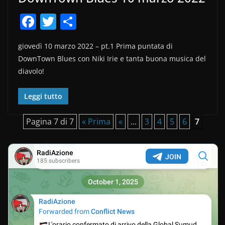
F
T
C
a
w
o
giovedì 10 marzo 2022 – pt.1 Prima puntata di
c
itt
n
DownTown Blues con Niki Irie e tanta buona musica del
e
er
di
diavolo!
b
vi
o
di
Leggi tutto
o
Pagina 7 di 7
« Prima
«
...
3
4
5
6
7
k