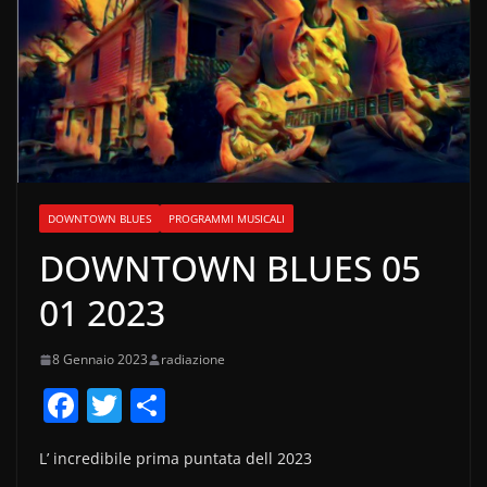
DOWNTOWN BLUES
PROGRAMMI MUSICALI
DOWNTOWN BLUES 05
01 2023
8 Gennaio 2023
radiazione
F
T
C
a
w
o
L’ incredibile prima puntata dell 2023
c
itt
n