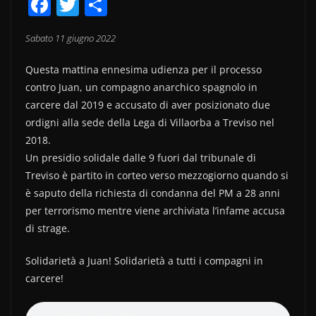
F
T
C
a
w
o
Sabato 11 giugno 2022
c
itt
n
e
er
di
Questa mattina ennesima udienza per il processo
b
vi
contro Juan, un compagno anarchico spagnolo in
carcere dal 2019 e accusato di aver posizionato due
o
di
ordigni alla sede della Lega di Villaorba a Treviso nel
o
2018.
k
Un presidio solidale dalle 9 fuori dal tribunale di
Treviso è partito in corteo verso mezzogiorno quando si
è saputo della richiesta di condanna del PM a 28 anni
per terrorismo mentre viene archiviata l’infame accusa
di strage.
Solidarietà a Juan! Solidarietà a tutti i compagni in
carcere!