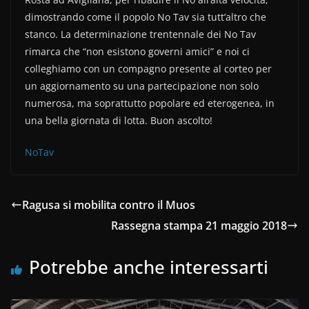
e
er
di
dimostrando come il popolo No Tav sia tutt’altro che
b
vi
stanco. La determinazione trentennale dei No Tav
o
di
rimarca che “non esistono governi amici” e noi ci
colleghiamo con un compagno presente al corteo per
o
un aggiornamento su una partecipazione non solo
k
numerosa, ma soprattutto popolare ed eterogenea, in
una bella giornata di lotta. Buon ascolto!
NoTav
Ragusa si mobilita contro il Muos
Rassegna stampa 21 maggio 2018
Potrebbe anche interessarti