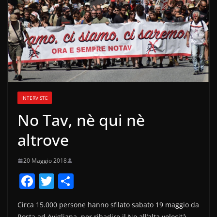
INTERVISTE
No Tav, nè qui nè
altrove
20 Maggio 2018
F
T
C
a
w
o
Circa 15.000 persone hanno sfilato sabato 19 maggio da
c
itt
n
Rosta ad Avigliana, per ribadire il No all’alta velocità,