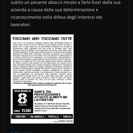
b
vi
subito un pesante attacco mirato a farlo fuori dalla sua
o
di
azienda a causa della sua determinazione e
riconoscimento nella difesa degli interessi dei
o
lavoratori.
k