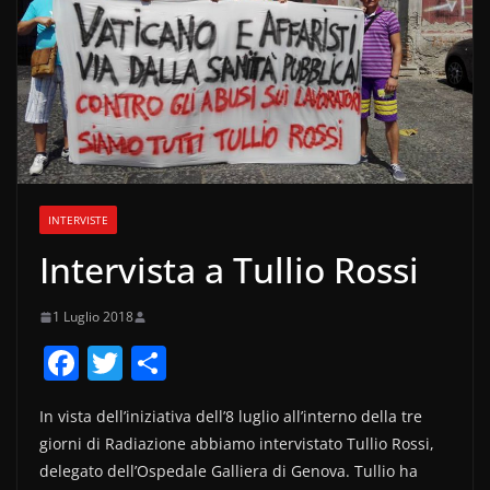
INTERVISTE
Intervista a Tullio Rossi
1 Luglio 2018
F
T
C
a
w
o
In vista dell’iniziativa dell’8 luglio all’interno della tre
c
itt
n
giorni di Radiazione abbiamo intervistato Tullio Rossi,
e
er
di
delegato dell’Ospedale Galliera di Genova. Tullio ha