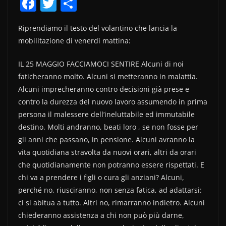
F
T
C
a
w
o
Riprendiamo il testo del volantino che lancia la
c
itt
n
mobilitazione di venerdì mattina:
e
er
di
b
vi
IL 25 MAGGIO FACCIAMOCI SENTIRE Alcuni di noi
faticheranno molto. Alcuni si metteranno in malattia.
o
di
Alcuni imprecheranno contro decisioni già prese e
o
contro la durezza del nuovo lavoro assumendo in prima
k
persona il malessere dell’ineluttabile ed immutabile
destino. Molti andranno, beati loro , se non fosse per
gli anni che passano, in pensione. Alcuni avranno la
vita quotidiana stravolta da nuovi orari, altri da orari
che quotidianamente non potranno essere rispettati. E
chi va a prendere i figli o cura gli anziani? Alcuni,
perché no, riusciranno, non senza fatica, ad adattarsi:
ci si abitua a tutto. Altri no, rimarranno indietro. Alcuni
chiederanno assistenza a chi non può più darne,