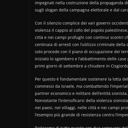
impegnati nella costruzione della propaganda di
sugli slogan della campagna elettorale e dal car
Con il silenzio complice dei vari governi occiden
violenza il cappio al collo del popolo palestinese,
città e nei campi profughi con continui scontri c
centinaia di arresti con l’utilizzo criminale dell
solo procede con il piano di occupazione dei terr
iniziato lo sgombero e l’abbattimento delle case
primi giorni di settembre a chiudere in Cisgiordan
Per questo è fondamentale sostenere la lotta de
commessi da Israele, ma combattendo l’imperialis
partner economico e militare dell’entità sionista
Nonostante l’intensificarsi della violenza sionist
nei paesi, nei villaggi, nelle città e nei campi 
l’esempio più grande di resistenza contro l’impe
Parleremo di tutto questo con due compagni del c