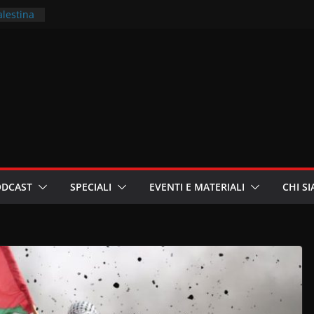
alestina
ritori –
a
in
i
oniste
ODCAST
SPECIALI
EVENTI E MATERIALI
CHI S