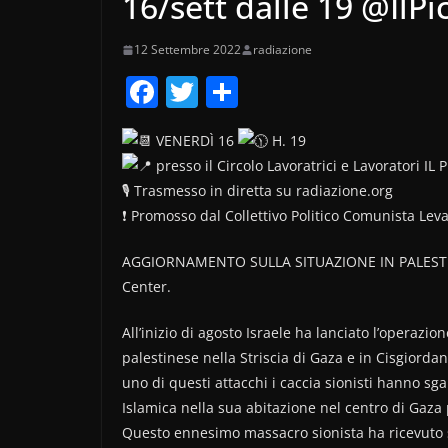
16/sett dalle 19 @IlPi
12 Settembre 2022
radiazione
F
T
C
a
w
o
VENERDÌ 16
H. 19
c
itt
n
presso il Circolo Lavoratrici e Lavoratori IL
e
er
di
🎙 Trasmesso in diretta su radiazione.org
b
vi
❗ Promosso dal Collettivo Politico Comunista Lev
o
di
AGGIORNAMENTO SULLA SITUAZIONE IN PALESTINA
o
Center.
k
All’inizio di agosto Israele ha lanciato l’operazio
palestinese nella Striscia di Gaza e in Cisgiordan
uno di questi attacchi i caccia sionisti hanno sg
Islamica nella sua abitazione nel centro di Gaza p
Questo ennesimo massacro sionista ha ricevuto so