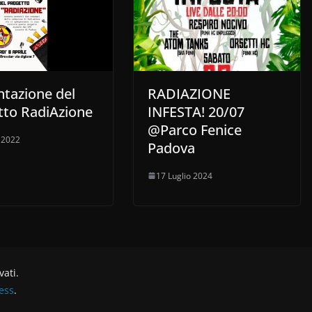
ntazione del
RADIAZIONE
tto RadiAzione
INFESTA! 20/07
@Parco Fenice
e 2022
Padova
17 Luglio 2024
rvati.
ess
.