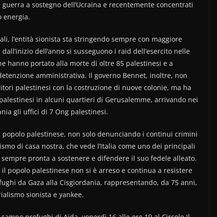
 guerra a sostegno dell’Ucraina e recentemente concentrati
o energia.
tali, l’entità sionista sta stringendo sempre con maggiore
 dall’inizio dell’anno si susseguono i raid dell’esercito nelle
he hanno portato alla morte di oltre 85 palestinesi e a
a detenzione amministrativa. Il governo Bennet, inoltre, non
itori palestinesi con la costruzione di nuove colonie, ma ha
 palestinesi in alcuni quartieri di Gerusalemme, arrivando nei
ia gli uffici di 7 Ong palestinesi.
l popolo palestinese, non solo denunciando i continui crimini
mo di casa nostra, che vede l’Italia come uno dei principali
, sempre pronta a sostenere e difendere il suo fedele alleato.
a il popolo palestinese non si è arreso e continua a resistere
profughi da Gaza alla Cisgiordania, rappresentando, da 75 anni,
rialismo sionista e yankee.
ampo profughi di Aida, venerdì 16 alle ore 19 al Circolo Il