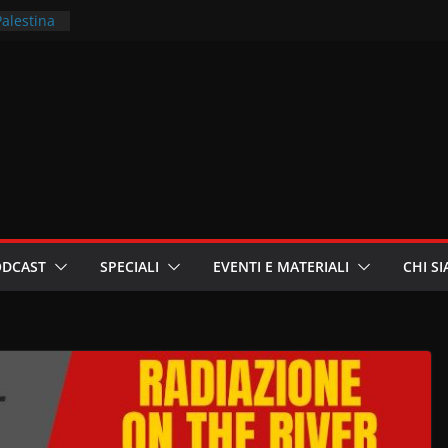
Palestina
rritori –
la
 in
ri
oniste
ODCAST
SPECIALI
EVENTI E MATERIALI
CHI S