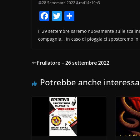
28 Settembre 2022
rad14z10n3
F
T
C
a
w
o
Il 29 settembre saremo nuovamente sulle scalinat
c
itt
n
compagnia… In caso di pioggia ci sposteremo in g
e
er
di
b
vi
o
di
Frullatore – 26 settembre 2022
o
Potrebbe anche interessa
k