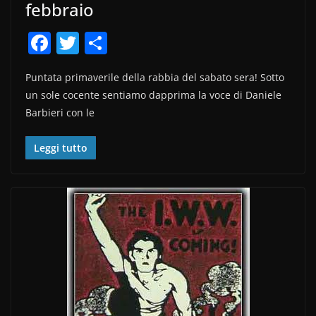
febbraio
F
T
C
a
w
o
Puntata primaverile della rabbia del sabato sera! Sotto
c
itt
n
un sole cocente sentiamo dapprima la voce di Daniele
e
er
di
Barbieri con le
b
vi
o
di
Leggi tutto
o
k