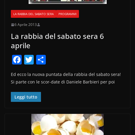
LA RABBIA DEL SABATO SERA
PROGRAMMI
6 Aprile 2013
La rabbia del sabato sera 6
aprile
F
T
C
a
w
o
Ed ecco la nuova puntata della rabbia del sabato sera!
c
itt
n
Si parte con le scor-date di Daniele Barbieri per poi
e
er
di
b
vi
Leggi tutto
o
di
o
k