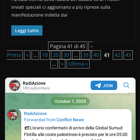
c
itt
n
inviati speciali ci aggiornano a più riprese sulla
e
er
di
manifestazione indetta dai
b
vi
o
di
Leggi tutto
o
Pagina 41 di 45
«
k
Prima
«
...
10
20
30
...
39
40
41
42
43
...
»
Ultima »