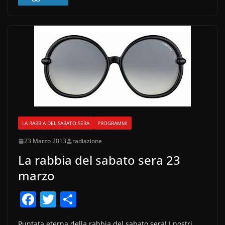
o
di
o
k
LA RABBIA DEL SABATO SERA
PROGRAMMI
23 Marzo 2013
radiazione
La rabbia del sabato sera 23
marzo
F
T
C
a
w
o
Puntata eterna della rabbia del sabato sera! I nostri