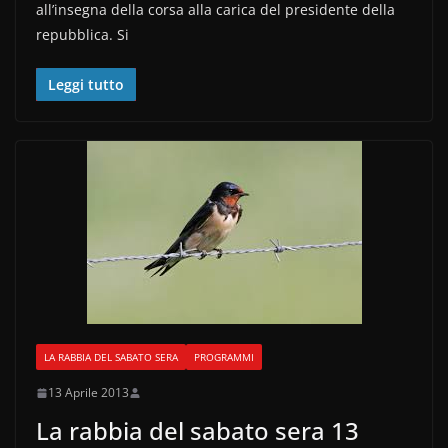
all’insegna della corsa alla carica del presidente della
e
er
di
repubblica. Si
b
vi
o
di
Leggi tutto
o
k
LA RABBIA DEL SABATO SERA
PROGRAMMI
13 Aprile 2013
La rabbia del sabato sera 13