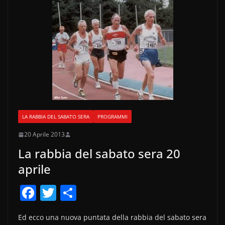
LA RABBIA DEL SABATO SERA
PROGRAMMI
20 Aprile 2013
La rabbia del sabato sera 20
aprile
F
T
C
a
w
o
Ed ecco una nuova puntata della rabbia del sabato sera
c
itt
n