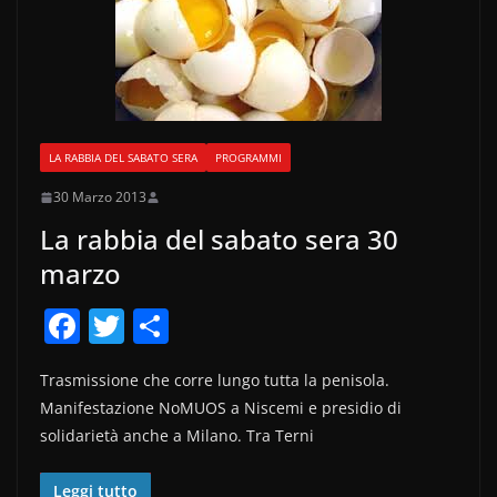
LA RABBIA DEL SABATO SERA
PROGRAMMI
30 Marzo 2013
La rabbia del sabato sera 30
marzo
F
T
C
a
w
o
Trasmissione che corre lungo tutta la penisola.
c
itt
n
Manifestazione NoMUOS a Niscemi e presidio di
e
er
di
solidarietà anche a Milano. Tra Terni
b
vi
Leggi tutto