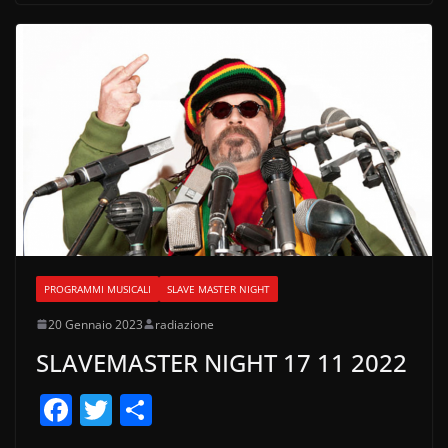
o
k
PROGRAMMI MUSICALI
SLAVE MASTER NIGHT
20 Gennaio 2023
radiazione
SLAVEMASTER NIGHT 17 11 2022
F
T
C
a
w
o