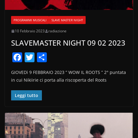
PROGRAMMI MUSICALI
SLAVE MASTER NIGHT
10 Febbraio 2023
radiazione
SLAVEMASTER NIGHT 09 02 2023
F
T
C
a
w
o
GIOVEDì 9 FEBBRAIO 2023 ” WOW IL ROOTS ” 2° puntata
c
itt
n
in cui Nikiirie ci porta alla riscoperta del Roots
e
er
di
b
vi
Leggi tutto
o
di
o
k