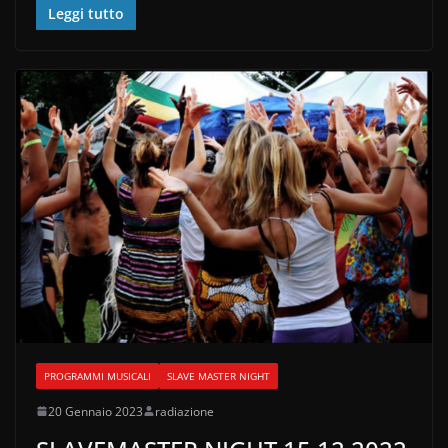
o
di
Leggi tutto
o
k
PROGRAMMI MUSICALI
SLAVE MASTER NIGHT
20 Gennaio 2023
radiazione