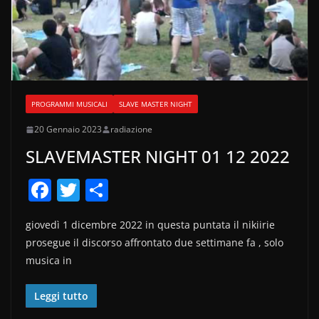
PROGRAMMI MUSICALI
SLAVE MASTER NIGHT
20 Gennaio 2023
radiazione
SLAVEMASTER NIGHT 01 12 2022
F
T
C
a
w
o
giovedì 1 dicembre 2022 in questa puntata il nikiirie
c
itt
n
prosegue il discorso affrontato due settimane fa , solo
e
er
di
musica in
b
vi
o
di
Leggi tutto