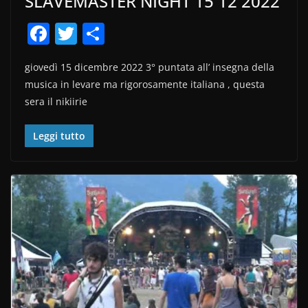
SLAVEMASTER NIGHT 15 12 2022
F
T
C
a
w
o
giovedì 15 dicembre 2022 3° puntata all’ insegna della
c
itt
n
musica in levare ma rigorosamente italiana , questa
e
er
di
sera il nikiirie
b
vi
o
di
Leggi tutto
o
k