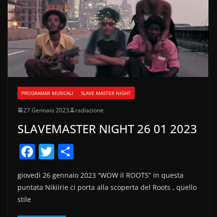
PROGRAMMI MUSICALI
SLAVE MASTER NIGHT
27 Gennaio 2023
radiazione
SLAVEMASTER NIGHT 26 01 2023
F
T
C
a
w
o
giovedì 26 gennaio 2023 “WOW il ROOTS” in questa
c
itt
n
puntata Nikiirie ci porta alla scoperta del Roots , quello
e
er
di
stile
b
vi