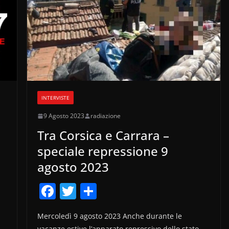
INTERVISTE
9 Agosto 2023
radiazione
Tra Corsica e Carrara –
speciale repressione 9
agosto 2023
F
T
C
a
w
o
Mercoledì 9 agosto 2023 Anche durante le
c
itt
n
vacanze estive l’apparato repressivo dello stato