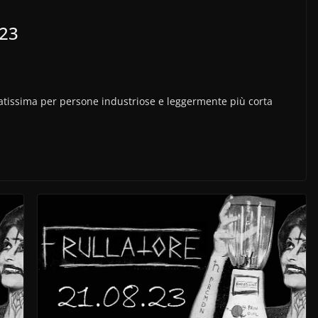
023
atissima per persone industriose e leggermente più corta