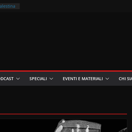
Palestina
ritori –
a
in
i
oniste
ODCAST
SPECIALI
EVENTI E MATERIALI
CHI S