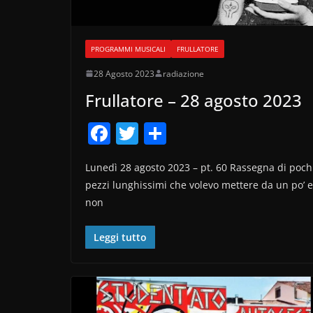
PROGRAMMI MUSICALI
FRULLATORE
28 Agosto 2023
radiazione
Frullatore – 28 agosto 2023
F
T
C
a
w
o
Lunedì 28 agosto 2023 – pt. 60 Rassegna di poch
c
itt
n
pezzi lunghissimi che volevo mettere da un po’ e
e
er
di
non
b
vi
o
di
Leggi tutto
o
k