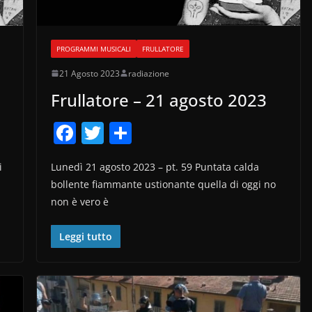
PROGRAMMI MUSICALI
FRULLATORE
21 Agosto 2023
radiazione
Frullatore – 21 agosto 2023
F
T
C
a
w
o
i
Lunedì 21 agosto 2023 – pt. 59 Puntata calda
c
itt
n
bollente fiammante ustionante quella di oggi no
e
er
di
non è vero è
b
vi
o
di
Leggi tutto
o
k