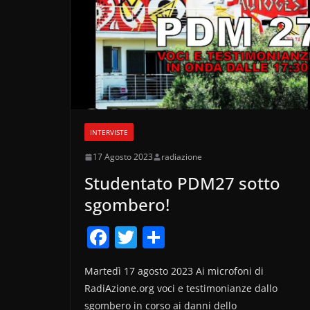
INTERVISTE
17 Agosto 2023
radiazione
Studentato PDM27 sotto
sgombero!
F
T
C
a
w
o
Martedì 17 agosto 2023 Ai microfoni di
c
itt
n
RadiAzione.org voci e testimonianze dallo
e
er
di
sgombero in corso ai danni dello