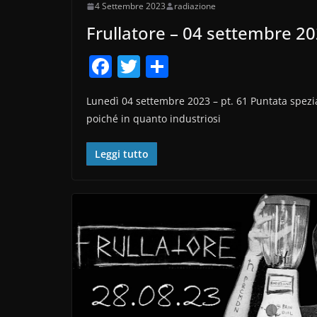
4 Settembre 2023
radiazione
Frullatore – 04 settembre 2
F
T
C
a
w
o
Lunedì 04 settembre 2023 – pt. 61 Puntata spezi
c
itt
n
poiché in quanto industriosi
e
er
di
b
vi
Leggi tutto
o
di
o
k